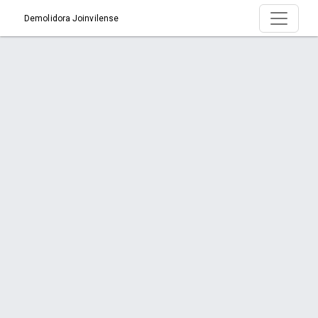
Demolidora Joinvilense
Produto > Janelas de banheiro
Início
Produto