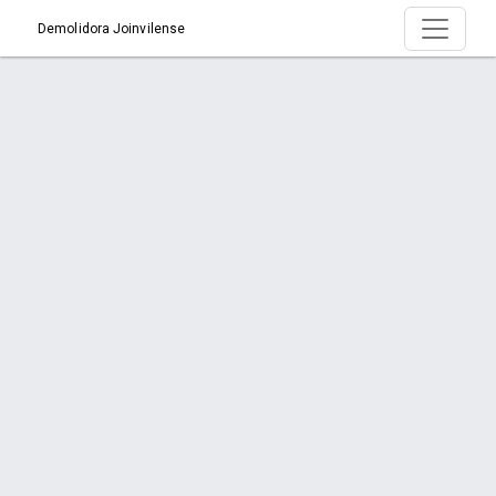
Demolidora Joinvilense
Página > Quem Somos
Início
Página