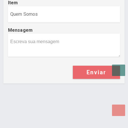
Item
Mensagem
Enviar
Desenvolvido por Poly Design
Cubo Guia -
www.cuboguia.com.br - Desenvolvimento de Sites e
Sistemas para WEB.
© 2026 ®
Política de Cookies