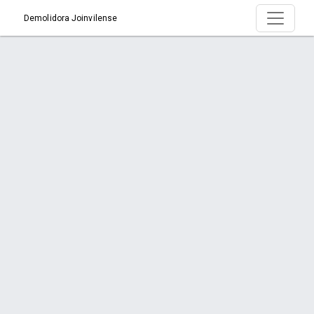
Demolidora Joinvilense
Produto > Portas de Correr
Início
Produto